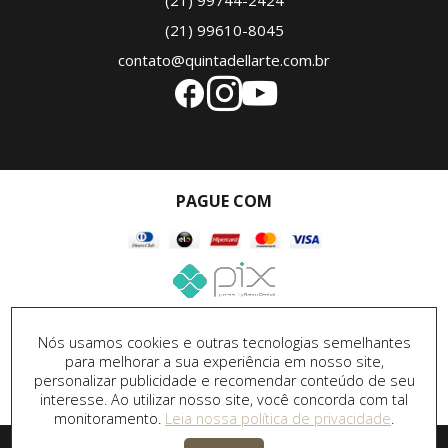
(21) 99744-2424
(21) 99610-8045
contato@quintadellarte.com.br
PAGUE COM
SEGURANÇA
Nós usamos cookies e outras tecnologias semelhantes
para melhorar a sua experiência em nosso site,
personalizar publicidade e recomendar conteúdo de seu
interesse. Ao utilizar nosso site, você concorda com tal
monitoramento.
Leia nossa política de privacidade
.
Desenvolvido por
DPI Marketing
&
Desenvolvimento de