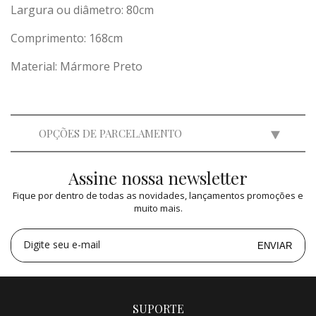
Largura ou diâmetro: 80cm
Comprimento: 168cm
Material: Mármore Preto
OPÇÕES DE PARCELAMENTO
Assine nossa newsletter
2x
de
R$ 22.475,00
=
R$ 44.950,00
Fique por dentro de todas as novidades, lançamentos promoções e
3x
de
R$ 14.981,84
=
R$ 44.945,52
muito mais.
4x
de
R$ 11.237,50
=
R$ 44.950,00
5x
de
R$ 8.990,00
=
R$ 44.950,00
Digite seu e-mail
ENVIAR
SUPORTE