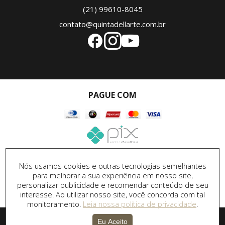
(21) 99610-8045
contato@quintadellarte.com.br
PAGUE COM
SEGURANÇA
Nós usamos cookies e outras tecnologias semelhantes
para melhorar a sua experiência em nosso site,
personalizar publicidade e recomendar conteúdo de seu
interesse. Ao utilizar nosso site, você concorda com tal
monitoramento.
Leia nossa política de privacidade
.
Desenvolvido por
DPI Marketing
&
Desenvolvimento de
Eu Aceito