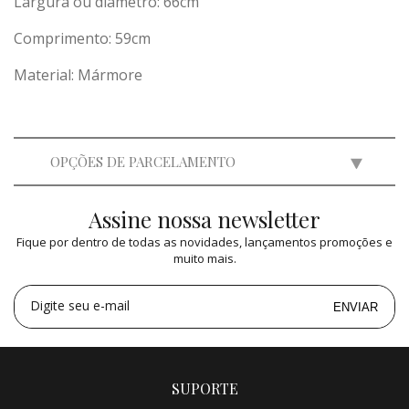
Largura ou diâmetro: 66cm
Comprimento: 59cm
Material: Mármore
OPÇÕES DE PARCELAMENTO
Assine nossa newsletter
2x
de
R$ 3.665,00
=
R$ 7.330,00
Fique por dentro de todas as novidades, lançamentos promoções e
3x
de
R$ 2.443,09
=
R$ 7.329,27
muito mais.
4x
de
R$ 1.832,50
=
R$ 7.330,00
5x
de
R$ 1.466,00
=
R$ 7.330,00
Digite seu e-mail
ENVIAR
SUPORTE