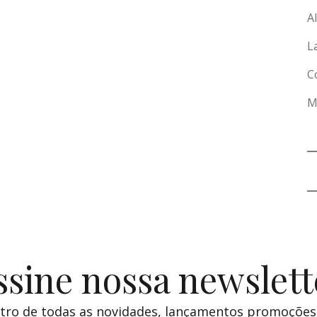
A
L
C
M
ssine nossa newslett
tro de todas as novidades, lançamentos promoções