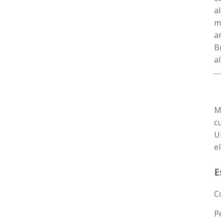
a
m
a
B
a
M
cu
U
e
E
C
P