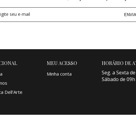
igite seu e-mail
ENVI
CIONAL
MEU ACESSO
HORÁRIO DE 
Seg. a Sexta de
a
Minha conta
Sábado de 09h
mos
a Dell'Arte