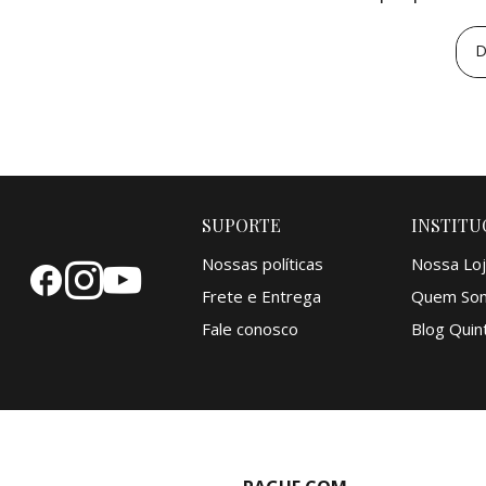
D
SUPORTE
INSTITU
Nossas políticas
Nossa Loj
Frete e Entrega
Quem So
Fale conosco
Blog Quint