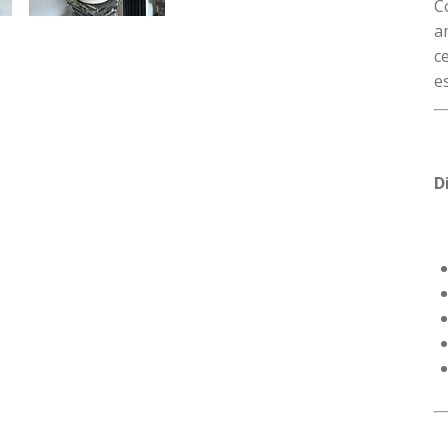
C
a
c
e
D