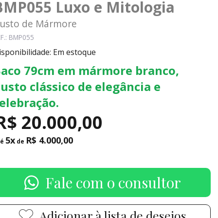
BMP055 Luxo e Mitologia
usto de Mármore
F.: BMP055
isponibilidade: Em estoque
aco 79cm em mármore branco,
usto clássico de elegância e
elebração.
R$ 20.000,00
5x
R$ 4.000,00
té
de
Fale com o consultor
Adicionar à lista de desejos