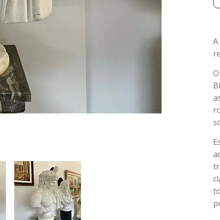
A
r
O
B
a
r
so
E
a
t
c
t
p