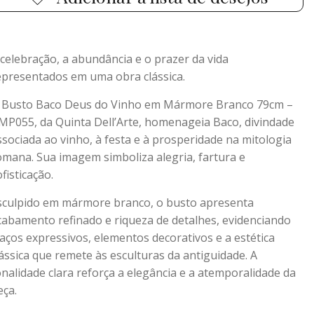
 celebração, a abundância e o prazer da vida
epresentados em uma obra clássica.
 Busto Baco Deus do Vinho em Mármore Branco 79cm –
MP055, da Quinta Dell’Arte, homenageia Baco, divindade
ssociada ao vinho, à festa e à prosperidade na mitologia
omana. Sua imagem simboliza alegria, fartura e
fisticação.
sculpido em mármore branco, o busto apresenta
cabamento refinado e riqueza de detalhes, evidenciando
raços expressivos, elementos decorativos e a estética
lássica que remete às esculturas da antiguidade. A
onalidade clara reforça a elegância e a atemporalidade da
eça.