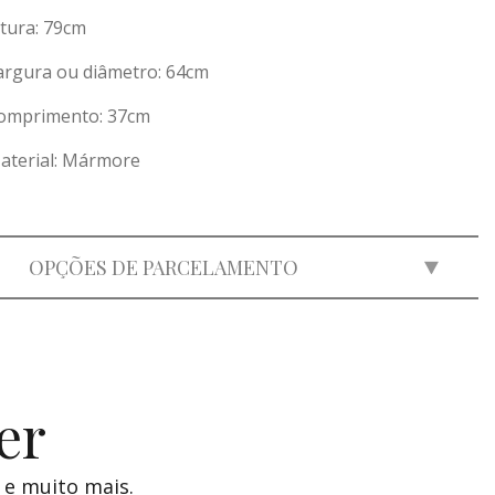
ltura: 79cm
argura ou diâmetro: 64cm
omprimento: 37cm
aterial: Mármore
OPÇÕES DE PARCELAMENTO
2x
de
R$ 10.000,00
=
R$ 20.000,00
3x
de
R$ 6.666,00
=
R$ 19.998,00
4x
de
R$ 5.000,00
=
R$ 20.000,00
er
5x
de
R$ 4.000,00
=
R$ 20.000,00
 e muito mais.