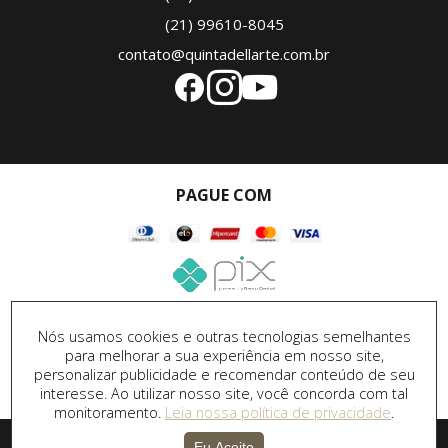
(21) 99610-8045
contato@quintadellarte.com.br
PAGUE COM
SEGURANÇA
Nós usamos cookies e outras tecnologias semelhantes
para melhorar a sua experiência em nosso site,
personalizar publicidade e recomendar conteúdo de seu
interesse. Ao utilizar nosso site, você concorda com tal
monitoramento.
Leia nossa política de privacidade
.
Desenvolvido por
DPI Marketing
&
Desenvolvimento de
Eu Aceito