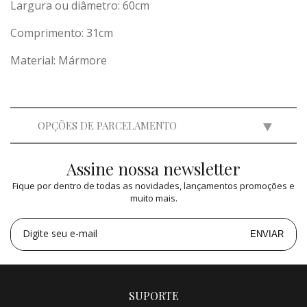
Largura ou diâmetro: 60cm
Comprimento: 31cm
Material: Mármore
OPÇÕES DE PARCELAMENTO
Assine nossa newsletter
2x
de
R$ 10.000,00
=
R$ 20.000,00
Fique por dentro de todas as novidades, lançamentos promoções e
3x
de
R$ 6.666,00
=
R$ 19.998,00
muito mais.
4x
de
R$ 5.000,00
=
R$ 20.000,00
5x
de
R$ 4.000,00
=
R$ 20.000,00
Digite seu e-mail
ENVIAR
SUPORTE