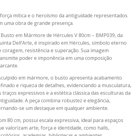
 força mítica e o heroísmo da antiguidade representados
m uma obra de grande presença.
 Busto em Mármore de Hércules V 80cm – BMP039, da
uinta Dell’Arte, é inspirado em Hércules, símbolo eterno
e coragem, resistência e superação. Sua imagem
ransmite poder e imponência em uma composição
arcante.
sculpido em mármore, o busto apresenta acabamento
efinado e riqueza de detalhes, evidenciando a musculatura,
s traços expressivos e a estética clássica das esculturas da
ntiguidade. A peça combina robustez e elegância,
ornando-se um destaque em qualquer ambiente.
om 80 cm, possui escala expressiva, ideal para espaços
ue valorizam arte, força e identidade, como halls,
scritórios, academias, bibliotecas e ambientes