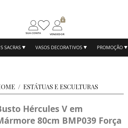
SUA CONTA
VENDEDOR
S SACRAS
VASOS DECORATIVOS
PROMOÇÃO
HOME
/
ESTÁTUAS E ESCULTURAS
Busto Hércules V em
Mármore 80cm BMP039 Força