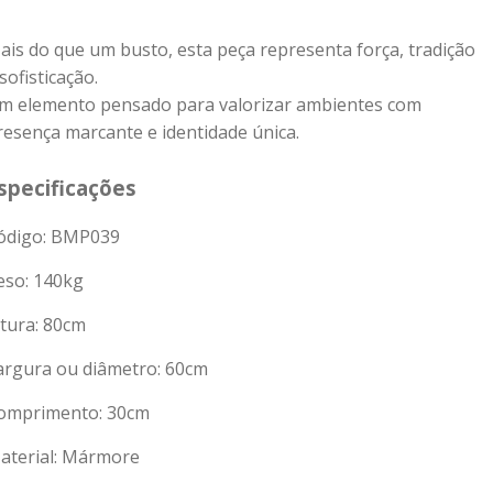
ais do que um busto, esta peça representa força, tradição
sofisticação.
m elemento pensado para valorizar ambientes com
resença marcante e identidade única.
specificações
ódigo: BMP039
eso:
140
kg
ltura: 80cm
argura ou diâmetro: 60cm
omprimento: 30cm
aterial: Mármore