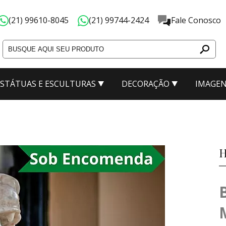
(21) 99610-8045
(21) 99744-2424
Fale Conosco
ESTÁTUAS E ESCULTURAS
DECORAÇÃO
IMAGEN
ão