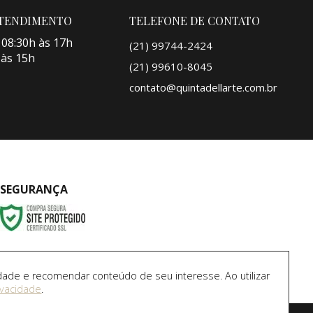
ATENDIMENTO
TELEFONE DE CONTATO
 08:30h às 17h
(21) 99744-2424
 às 15h
(21) 99610-8045
contato@quintadellarte.com.br
SEGURANÇA
dade e recomendar conteúdo de seu interesse. Ao utilizar
ivacidade
.