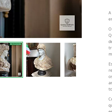
A
e
O
Q
d
t
m
E
r
o
a
t
C
q
e