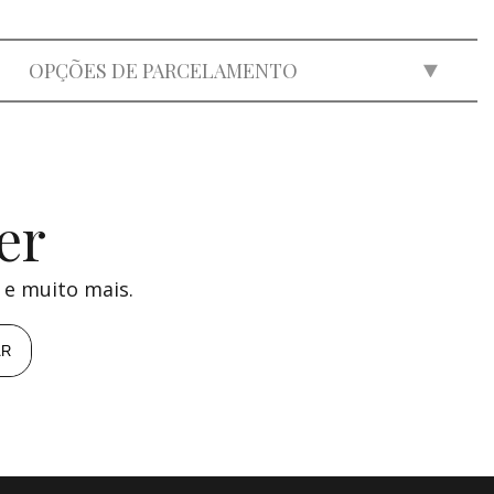
OPÇÕES DE PARCELAMENTO
2x
de
R$ 8.750,00
=
R$ 17.500,00
3x
de
R$ 5.832,75
=
R$ 17.498,25
4x
de
R$ 4.375,00
=
R$ 17.500,00
er
5x
de
R$ 3.500,00
=
R$ 17.500,00
 e muito mais.
AR