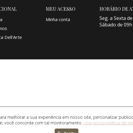
CIONAL
MEU ACESSO
HORÁRIO DE 
Seg. a Sexta de
a
Minha conta
Sábado de 09h
mos
a Dell'Arte
a melhorar a sua experiência em nosso site, personalizar publici
te, você concorda com tal monitoramento.
Leia nossa política de pr