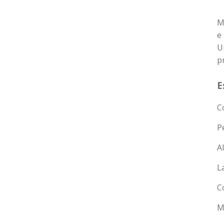
M
e 
U
p
E
C
P
A
L
C
M