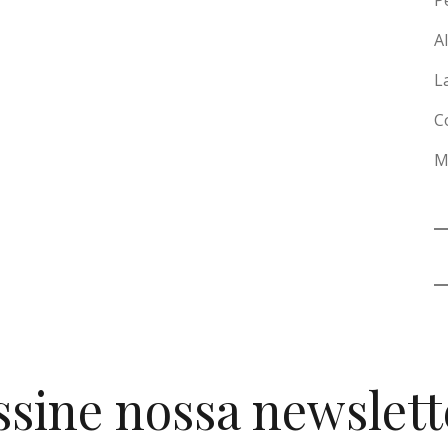
P
A
L
C
M
ssine nossa newslett