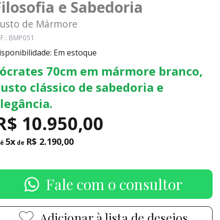
Filosofia e Sabedoria
usto de Mármore
F.: BMP051
isponibilidade: Em estoque
ócrates 70cm em mármore branco,
usto clássico de sabedoria e
legância.
R$ 10.950,00
5x
R$ 2.190,00
té
de
Fale com o consultor
Adicionar à lista de desejos