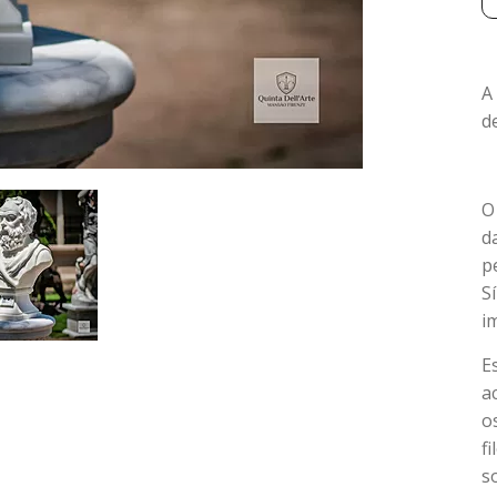
A
d
O
d
p
S
i
E
a
o
f
s