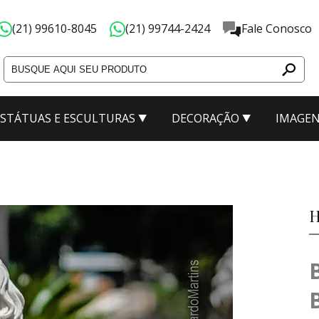
(21) 99610-8045
(21) 99744-2424
Fale Conosco
ESTÁTUAS E ESCULTURAS
DECORAÇÃO
IMAGEN
ão