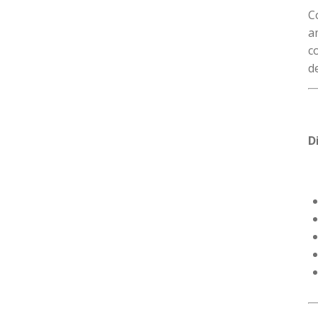
C
a
c
d
D