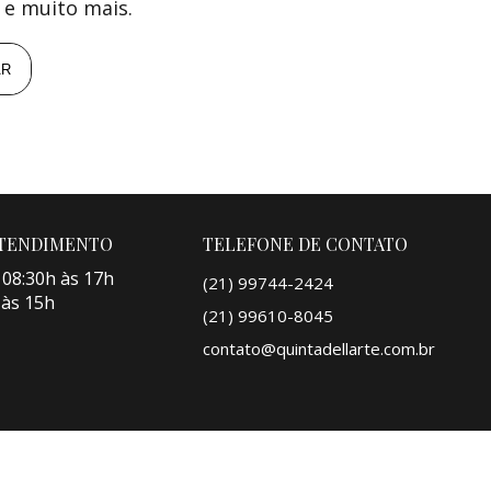
 e muito mais.
AR
ATENDIMENTO
TELEFONE DE CONTATO
 08:30h às 17h
(21) 99744-2424
 às 15h
(21) 99610-8045
contato@quintadellarte.com.br