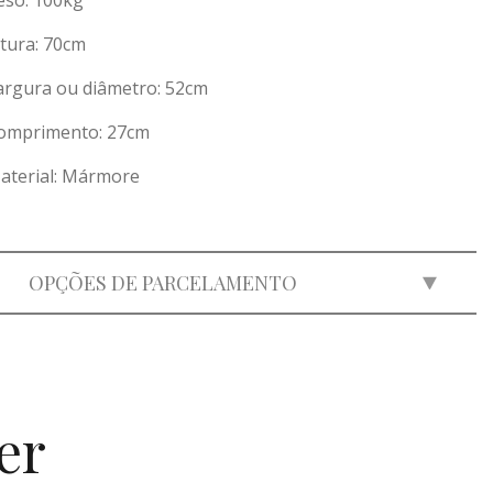
eso:
100
kg
ltura: 70cm
argura ou diâmetro: 52cm
omprimento: 27cm
aterial: Mármore
OPÇÕES DE PARCELAMENTO
2x
de
R$ 5.475,00
=
R$ 10.950,00
3x
de
R$ 3.649,64
=
R$ 10.948,92
4x
de
R$ 2.737,50
=
R$ 10.950,00
er
5x
de
R$ 2.190,00
=
R$ 10.950,00