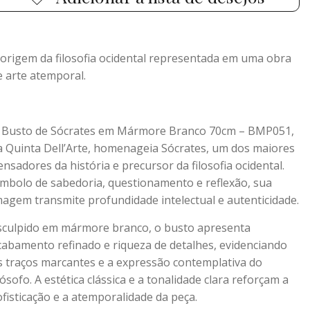
 origem da filosofia ocidental representada em uma obra
e arte atemporal.
 Busto de Sócrates em Mármore Branco 70cm – BMP051,
a Quinta Dell’Arte, homenageia Sócrates, um dos maiores
ensadores da história e precursor da filosofia ocidental.
ímbolo de sabedoria, questionamento e reflexão, sua
magem transmite profundidade intelectual e autenticidade.
sculpido em mármore branco, o busto apresenta
cabamento refinado e riqueza de detalhes, evidenciando
s traços marcantes e a expressão contemplativa do
ilósofo. A estética clássica e a tonalidade clara reforçam a
ofisticação e a atemporalidade da peça.