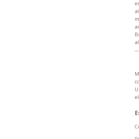
e
a
m
a
B
a
M
c
U
e
E
C