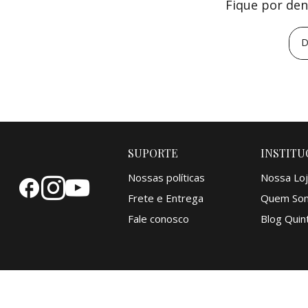
Fique por den
D
SUPORTE
INSTITU
Nossas políticas
Nossa Loj
Frete e Entrega
Quem So
Fale conosco
Blog Quint