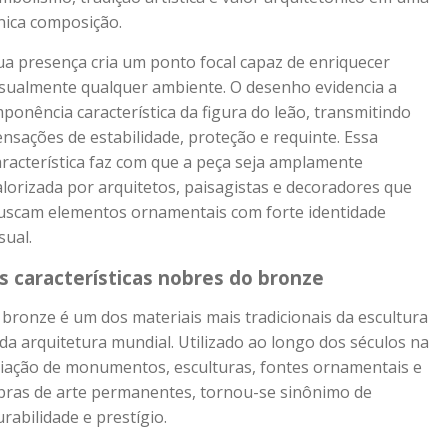
nica composição.
ua presença cria um ponto focal capaz de enriquecer
isualmente qualquer ambiente. O desenho evidencia a
mponência característica da figura do leão, transmitindo
ensações de estabilidade, proteção e requinte. Essa
aracterística faz com que a peça seja amplamente
alorizada por arquitetos, paisagistas e decoradores que
uscam elementos ornamentais com forte identidade
sual.
s características nobres do bronze
 bronze é um dos materiais mais tradicionais da escultura
 da arquitetura mundial. Utilizado ao longo dos séculos na
riação de monumentos, esculturas, fontes ornamentais e
bras de arte permanentes, tornou-se sinônimo de
urabilidade e prestígio.