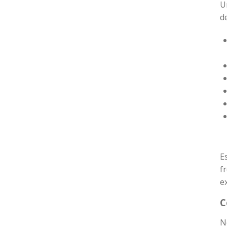
U
d
E
f
e
C
N