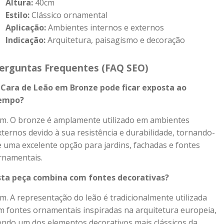
Altura:
40cm
Estilo:
Clássico ornamental
Aplicação:
Ambientes internos e externos
Indicação:
Arquitetura, paisagismo e decoração
erguntas Frequentes (FAQ SEO)
 Cara de Leão em Bronze pode ficar exposta ao
empo?
im. O bronze é amplamente utilizado em ambientes
xternos devido à sua resistência e durabilidade, tornando-
e uma excelente opção para jardins, fachadas e fontes
rnamentais.
sta peça combina com fontes decorativas?
im. A representação do leão é tradicionalmente utilizada
m fontes ornamentais inspiradas na arquitetura europeia,
endo um dos elementos decorativos mais clássicos da