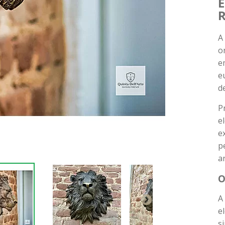
E
R
A
o
e
e
d
P
e
e
p
a
O
A
e
s