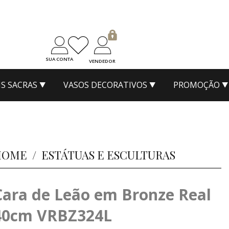
SUA CONTA
VENDEDOR
S SACRAS
VASOS DECORATIVOS
PROMOÇÃO
HOME
/
ESTÁTUAS E ESCULTURAS
Cara de Leão em Bronze Real
40cm VRBZ324L