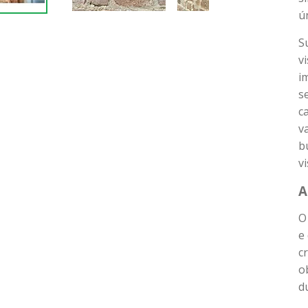
ú
S
v
i
s
c
v
b
vi
A
O
e
c
o
d