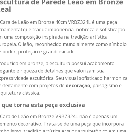
scultura de Parede Leão em Bronze
eal
 Cara de Leão em Bronze 40cm VRBZ324L é uma peça
rnamental que traduz imponência, nobreza e sofisticação
m uma composição inspirada na tradição artística
uropeia. O leão, reconhecido mundialmente como símbolo
e poder, proteção e grandiosidade.
roduzida em bronze, a escultura possui acabamento
legante e riqueza de detalhes que valorizam sua
xpressividade escultórica. Seu visual sofisticado harmoniza
erfeitamente com projetos de
decoração
, paisagismo e
rquitetura clássica.
 que torna esta peça exclusiva
 Cara de Leão em Bronze VRBZ324L não é apenas um
lemento decorativo. Trata-se de uma peça que incorpora
imbolismo, tradição artística e valor arquitetônico em uma