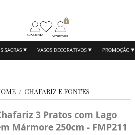
SUA CONTA
VENDEDOR
S SACRAS
VASOS DECORATIVOS
PROMOÇÃO
HOME
/
CHAFARIZ E FONTES
Chafariz 3 Pratos com Lago
em Mármore 250cm - FMP211