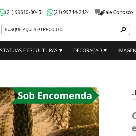
(21) 99610-8045
(21) 99744-2424
Fale Conosco
ESTÁTUAS E ESCULTURAS
DECORAÇÃO
IMAGEN
ão