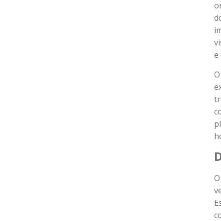
o
d
i
v
e
O
e
t
c
p
h
D
v
E
c