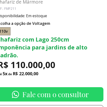
hafariz de Mármore
F.: FMP211
isponibilidade: Em estoque
scolha a opção de Voltagem
110v
hafariz com Lago 250cm
mponência para jardins de alto
adrão.
R$ 110.000,00
5x
R$ 22.000,00
té
de
Fale com o consultor