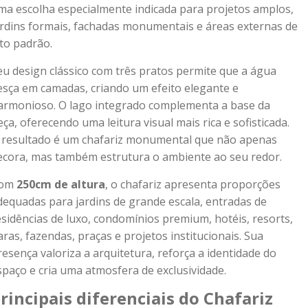
ma escolha especialmente indicada para projetos amplos,
ardins formais, fachadas monumentais e áreas externas de
lto padrão.
eu design clássico com três pratos permite que a água
esça em camadas, criando um efeito elegante e
armonioso. O lago integrado complementa a base da
eça, oferecendo uma leitura visual mais rica e sofisticada.
 resultado é um chafariz monumental que não apenas
ecora, mas também estrutura o ambiente ao seu redor.
om
250cm de altura
, o chafariz apresenta proporções
dequadas para jardins de grande escala, entradas de
esidências de luxo, condomínios premium, hotéis, resorts,
aras, fazendas, praças e projetos institucionais. Sua
resença valoriza a arquitetura, reforça a identidade do
spaço e cria uma atmosfera de exclusividade.
rincipais diferenciais do Chafariz