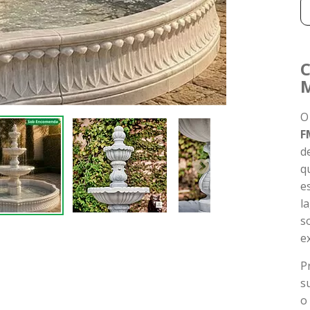
C
F
d
q
e
l
s
e
P
s
o