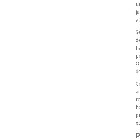
u
j
a
S
d
h
p
O
d
C
a
r
h
p
e
P