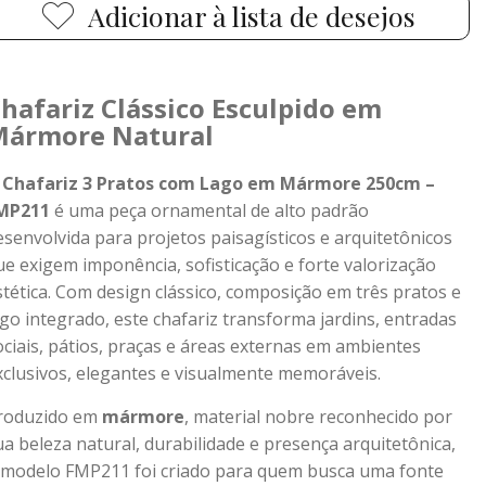
Adicionar à lista de desejos
hafariz Clássico Esculpido em
Mármore Natural
O
Chafariz 3 Pratos com Lago em Mármore 250cm –
MP211
é uma peça ornamental de alto padrão
esenvolvida para projetos paisagísticos e arquitetônicos
ue exigem imponência, sofisticação e forte valorização
stética. Com design clássico, composição em três pratos e
ago integrado, este chafariz transforma jardins, entradas
ociais, pátios, praças e áreas externas em ambientes
xclusivos, elegantes e visualmente memoráveis.
roduzido em
mármore
, material nobre reconhecido por
ua beleza natural, durabilidade e presença arquitetônica,
 modelo FMP211 foi criado para quem busca uma fonte