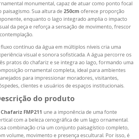
rnamental monumental, capaz de atuar como ponto focal
o paisagismo. Sua altura de
250cm
oferece proporção
mponente, enquanto o lago integrado amplia o impacto
isual da peça e reforça a sensação de movimento, frescor
 contemplação.
 fluxo contínuo da água em múltiplos níveis cria uma
xperiência visual e sonora sofisticada. A água percorre os
rês pratos do chafariz e se integra ao lago, formando uma
omposição ornamental completa, ideal para ambientes
lanejados para impressionar moradores, visitantes,
óspedes, clientes e usuários de espaços institucionais.
escrição do produto
O
Chafariz FMP211
une a imponência de uma fonte
ertical com a beleza cenográfica de um lago ornamental.
ssa combinação cria um conjunto paisagístico completo,
om volume, movimento e presença escultural. Por isso, é