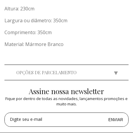
Altura: 230cm
Largura ou diâmetro: 350cm
Comprimento: 350cm
Material: Mármore Branco
OPÇÕES DE PARCELAMENTO
Assine nossa newsletter
2x
de
R$ 55.000,00
=
R$ 110.000,00
Fique por dentro de todas as novidades, lançamentos promoções e
3x
de
R$ 36.663,00
=
R$ 109.989,00
muito mais.
4x
de
R$ 27.500,00
=
R$ 110.000,00
5x
de
R$ 22.000,00
=
R$ 110.000,00
Digite seu e-mail
ENVIAR