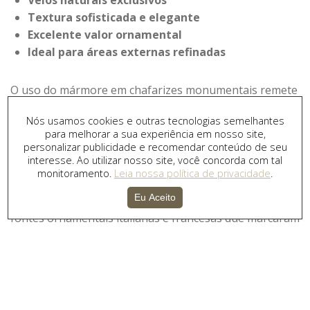
Textura sofisticada e elegante
Excelente valor ornamental
Ideal para áreas externas refinadas
O uso do mármore em chafarizes monumentais remete
à tradição da arquitetura clássica europeia, presente
Nós usamos cookies e outras tecnologias semelhantes
em jardins históricos e propriedades aristocráticas.
para melhorar a sua experiência em nosso site,
personalizar publicidade e recomendar conteúdo de seu
Estilo clássico europeu e
interesse. Ao utilizar nosso site, você concorda com tal
inspiração artística
monitoramento.
Leia nossa política de privacidade
.
Eu Aceito
O desenho do Fontana Royale FMP362 foi inspirado nas
fontes ornamentais italianas e francesas que marcaram
a história da arquitetura paisagística europeia. Seu
visual elegante transmite imponência de maneira
sofisticada e equilibrada.
As proporções ornamentais e o acabamento refinado