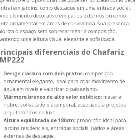
xpressivo e proporcional. Ele pode ser utilizado como peça
entral em jardins, como destaque em uma entrada social,
omo elemento decorativo em pátios externos ou como
onte ornamental em áreas de convivência. Sua presença
aloriza o espaço sem sobrecarregar a composição,
antendo uma leitura visual elegante e sofisticada.
rincipais diferenciais do Chafariz
FMP222
Design clássico com dois pratos:
composição
ornamental elegante, ideal para criar movimento de
água em níveis e valorizar o paisagismo.
Mármore branco de alto valor estético:
material
nobre, sofisticado e atemporal, associado a projetos
arquitetônicos de luxo.
Altura equilibrada de 180cm:
proporção ideal para
jardins residenciais, entradas sociais, pátios e áreas
externas de destaque.