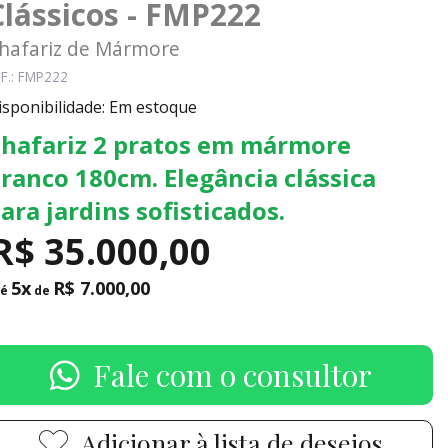
Clássicos - FMP222
hafariz de Mármore
F.: FMP222
isponibilidade: Em estoque
hafariz 2 pratos em mármore
ranco 180cm. Elegância clássica
ara jardins sofisticados.
R$ 35.000,00
5x
R$ 7.000,00
té
de
Fale com o consultor
Adicionar à lista de desejos