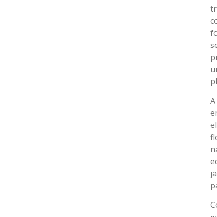
t
c
f
s
p
u
p
A
e
e
f
n
e
j
p
C