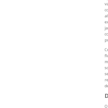
v
c
a
e
j
c
p
C
f
m
s
s
r
d
D