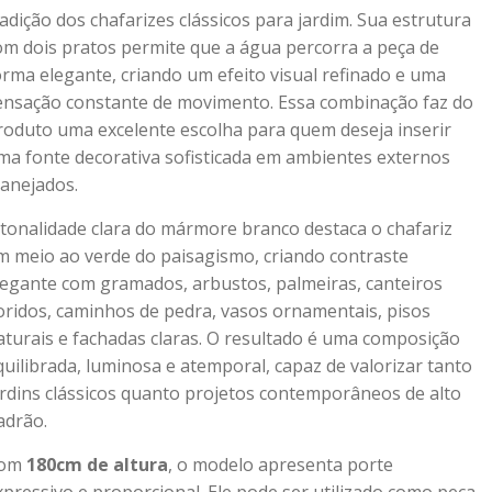
radição dos chafarizes clássicos para jardim. Sua estrutura
om dois pratos permite que a água percorra a peça de
orma elegante, criando um efeito visual refinado e uma
ensação constante de movimento. Essa combinação faz do
roduto uma excelente escolha para quem deseja inserir
ma fonte decorativa sofisticada em ambientes externos
lanejados.
 tonalidade clara do mármore branco destaca o chafariz
m meio ao verde do paisagismo, criando contraste
legante com gramados, arbustos, palmeiras, canteiros
loridos, caminhos de pedra, vasos ornamentais, pisos
aturais e fachadas claras. O resultado é uma composição
quilibrada, luminosa e atemporal, capaz de valorizar tanto
ardins clássicos quanto projetos contemporâneos de alto
adrão.
om
180cm de altura
, o modelo apresenta porte