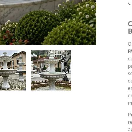
C
B
F
d
p
s
d
e
e
m
P
r
a