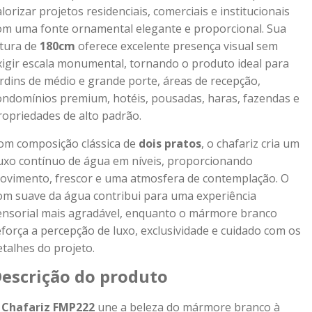
alorizar projetos residenciais, comerciais e institucionais
om uma fonte ornamental elegante e proporcional. Sua
ltura de
180cm
oferece excelente presença visual sem
xigir escala monumental, tornando o produto ideal para
ardins de médio e grande porte, áreas de recepção,
ondomínios premium, hotéis, pousadas, haras, fazendas e
ropriedades de alto padrão.
om composição clássica de
dois pratos
, o chafariz cria um
luxo contínuo de água em níveis, proporcionando
ovimento, frescor e uma atmosfera de contemplação. O
om suave da água contribui para uma experiência
ensorial mais agradável, enquanto o mármore branco
eforça a percepção de luxo, exclusividade e cuidado com os
etalhes do projeto.
escrição do produto
O
Chafariz FMP222
une a beleza do mármore branco à