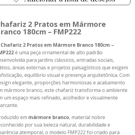
hafariz 2 Pratos em Mármore
ranco 180cm – FMP222
O
Chafariz 2 Pratos em Mármore Branco 180cm –
MP222
é uma peça ornamental de alto padrão
esenvolvida para jardins clássicos, entradas sociais,
átios, áreas externas e projetos paisagísticos que exigem
ofisticação, equilíbrio visual e presença arquitetônica. Com
esign elegante, proporções harmoniosas e acabamento
m mármore branco, este chafariz transforma o ambiente
m um espaço mais refinado, acolhedor e visualmente
arcante.
roduzido em
mármore branco
, material nobre
econhecido por sua beleza natural, durabilidade e
parência atemporal, o modelo FMP222 foi criado para