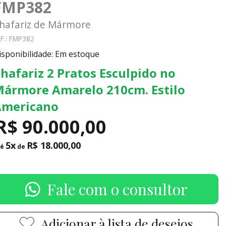
FMP382
hafariz de Mármore
F.: FMP382
isponibilidade: Em estoque
hafariz 2 Pratos Esculpido no
ármore Amarelo 210cm. Estilo
Americano
R$ 90.000,00
5x
R$ 18.000,00
té
de
Fale com o consultor
Adicionar à lista de desejos