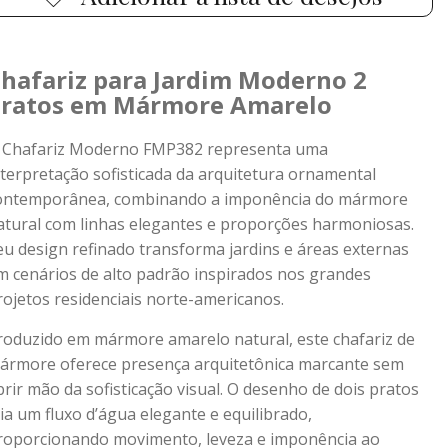
hafariz para Jardim Moderno 2
ratos em Mármore Amarelo
 Chafariz Moderno FMP382 representa uma
nterpretação sofisticada da arquitetura ornamental
ontemporânea, combinando a imponência do mármore
atural com linhas elegantes e proporções harmoniosas.
eu design refinado transforma jardins e áreas externas
m cenários de alto padrão inspirados nos grandes
rojetos residenciais norte-americanos.
roduzido em mármore amarelo natural, este chafariz de
ármore oferece presença arquitetônica marcante sem
brir mão da sofisticação visual. O desenho de dois pratos
ria um fluxo d’água elegante e equilibrado,
roporcionando movimento, leveza e imponência ao