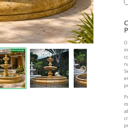
C
P
O
i
c
n
S
e
p
P
m
a
c
p