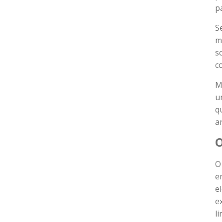
p
S
m
s
c
M
u
q
a
O
O
e
e
e
l