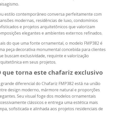
aisagismo.
eu estilo contemporâneo conversa perfeitamente com
ansões modernas, residências de luxo, condomínios
ofisticados e projetos arquitetônicos que valorizam
omposições elegantes e ambientes externos refinados.
ais do que uma fonte ornamental, o modelo FMP382 é
ma peça decorativa monumental concebida para clientes
ue buscam exclusividade, requinte e valorização
rquitetônica em seus projetos.
 que torna este chafariz exclusivo
 grande diferencial do Chafariz FMP382 está na união
ntre design moderno, mármore natural e proporções
legantes. Seu visual foge dos modelos ornamentais
xcessivamente clássicos e entrega uma estética mais
impa, sofisticada e alinhada aos projetos residenciais de