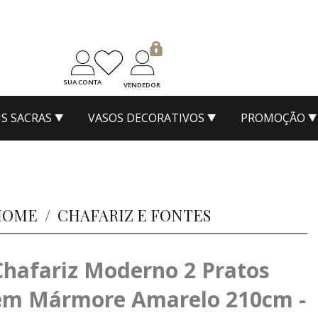
SUA CONTA
VENDEDOR
S SACRAS
VASOS DECORATIVOS
PROMOÇÃO
HOME
/
CHAFARIZ E FONTES
Chafariz Moderno 2 Pratos
em Mármore Amarelo 210cm -