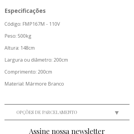
Especificações
Código: FMP167M - 110V
Peso:
500
kg
Altura: 148cm
Largura ou diâmetro: 200cm
Comprimento: 200cm
Material: Mármore Branco
OPÇÕES DE PARCELAMENTO
Assine nossa newsletter
2x
de
R$ 19.975,00
=
R$ 39.950,00