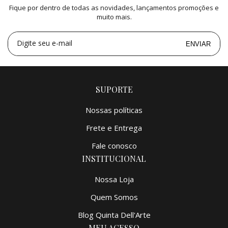
Fique por dentro de todas as novidades, lançamentos promoções e
3x
de
R$ 13.315,34
=
R$ 39.946,02
muito mais.
4x
de
R$ 9.987,50
=
R$ 39.950,00
5x
de
R$ 7.990,00
=
R$ 39.950,00
Digite seu e-mail
ENVIAR
SUPORTE
Nossas políticas
Frete e Entrega
Fale conosco
INSTITUCIONAL
Nossa Loja
Quem Somos
Blog Quinta Dell'Arte
MEU ACESSO