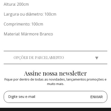
Altura: 200cm
Largura ou diâmetro: 100cm
Comprimento: 100cm
Material: Mármore Branco
OPÇÕES DE PARCELAMENTO
Assine nossa newsletter
2x
de
R$ 17.750,00
=
R$ 35.500,00
Fique por dentro de todas as novidades, lançamentos promoções e
3x
de
R$ 11.832,15
=
R$ 35.496,45
muito mais.
4x
de
R$ 8.875,00
=
R$ 35.500,00
5x
de
R$ 7.100,00
=
R$ 35.500,00
Digite seu e-mail
ENVIAR