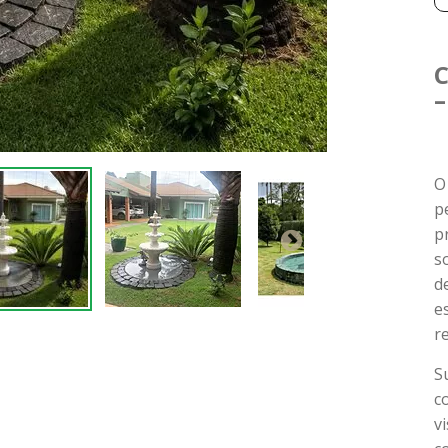
C
–
p
p
s
d
e
r
S
c
v