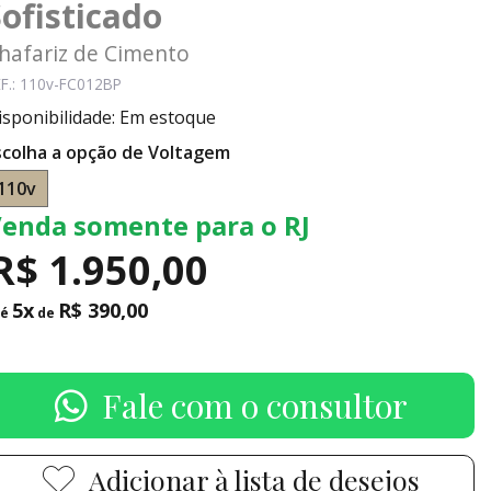
Sofisticado
hafariz de Cimento
F.: 110v-FC012BP
isponibilidade: Em estoque
scolha a opção de Voltagem
110v
enda somente para o RJ
R$ 1.950,00
5x
R$ 390,00
té
de
Fale com o consultor
Adicionar à lista de desejos