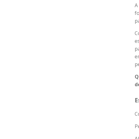
A
f
p
C
e
p
e
p
Q
d
E
C
P
A