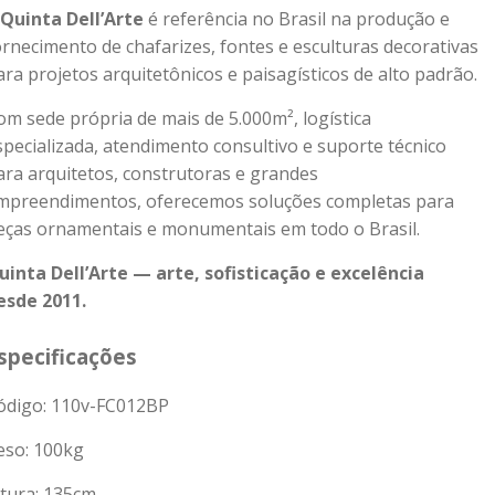
Quinta Dell’Arte
é referência no Brasil na produção e
ornecimento de chafarizes, fontes e esculturas decorativas
ara projetos arquitetônicos e paisagísticos de alto padrão.
om sede própria de mais de 5.000m², logística
specializada, atendimento consultivo e suporte técnico
ara arquitetos, construtoras e grandes
mpreendimentos, oferecemos soluções completas para
eças ornamentais e monumentais em todo o Brasil.
uinta Dell’Arte — arte, sofisticação e excelência
esde 2011.
specificações
ódigo: 110v-FC012BP
eso:
100
kg
ltura: 135cm