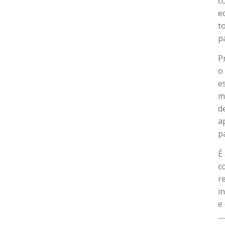
c
e
t
p
P
o
e
m
d
a
p
É
c
r
i
e