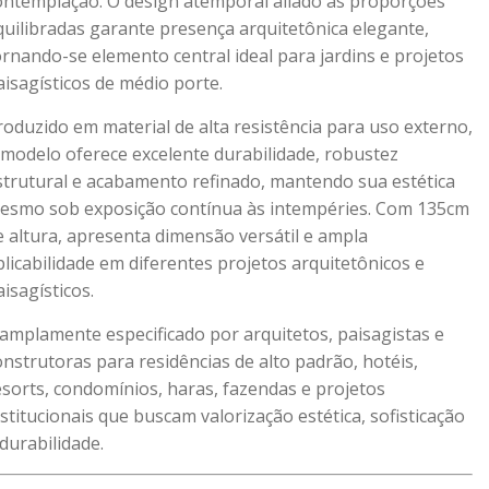
ontemplação. O design atemporal aliado às proporções
quilibradas garante presença arquitetônica elegante,
ornando-se elemento central ideal para jardins e projetos
aisagísticos de médio porte.
roduzido em material de alta resistência para uso externo,
 modelo oferece excelente durabilidade, robustez
strutural e acabamento refinado, mantendo sua estética
esmo sob exposição contínua às intempéries. Com 135cm
e altura, apresenta dimensão versátil e ampla
plicabilidade em diferentes projetos arquitetônicos e
aisagísticos.
 amplamente especificado por arquitetos, paisagistas e
onstrutoras para residências de alto padrão, hotéis,
esorts, condomínios, haras, fazendas e projetos
nstitucionais que buscam valorização estética, sofisticação
 durabilidade.