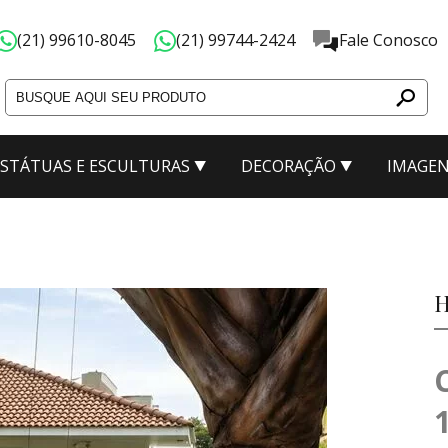
(21) 99610-8045
(21) 99744-2424
Fale Conosco
ESTÁTUAS E ESCULTURAS
DECORAÇÃO
IMAGEN
ão