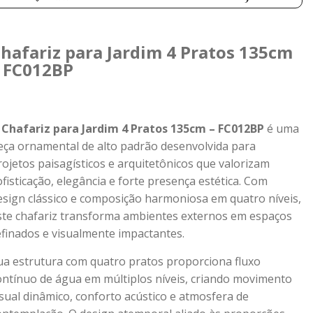
hafariz para Jardim 4 Pratos 135cm
 FC012BP
O
Chafariz para Jardim 4 Pratos 135cm – FC012BP
é uma
eça ornamental de alto padrão desenvolvida para
rojetos paisagísticos e arquitetônicos que valorizam
ofisticação, elegância e forte presença estética. Com
esign clássico e composição harmoniosa em quatro níveis,
ste chafariz transforma ambientes externos em espaços
efinados e visualmente impactantes.
ua estrutura com quatro pratos proporciona fluxo
ontínuo de água em múltiplos níveis, criando movimento
isual dinâmico, conforto acústico e atmosfera de