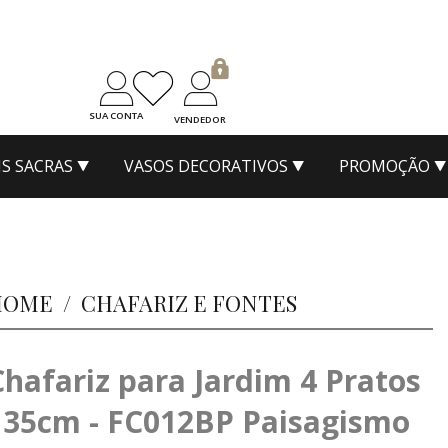
SUA CONTA
VENDEDOR
S SACRAS
VASOS DECORATIVOS
PROMOÇÃO
HOME
/
CHAFARIZ E FONTES
Chafariz para Jardim 4 Pratos
135cm - FC012BP Paisagismo