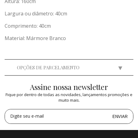
Altura: 160cm
Largura ou diâmetro: 40cm
Comprimento: 40cm
Material: Mármore Branco
OPÇÕES DE PARCELAMENTO
Assine nossa newsletter
2x
de
R$ 19.950,00
=
R$ 39.900,00
Fique por dentro de todas as novidades, lançamentos promoções e
3x
de
R$ 13.298,67
=
R$ 39.896,01
muito mais.
4x
de
R$ 9.975,00
=
R$ 39.900,00
5x
de
R$ 7.980,00
=
R$ 39.900,00
Digite seu e-mail
ENVIAR