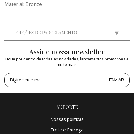
Material: Bronze
OPÇÕES DE PARCELAMENTO
Assine nossa newsletter
2x
de
R$ 60.000,00
=
R$ 120.000,00
Fique por dentro de todas as novidades, lançamentos promoções e
3x
de
R$ 39.996,00
=
R$ 119.988,00
muito mais.
4x
de
R$ 30.000,00
=
R$ 120.000,00
5x
de
R$ 24.000,00
=
R$ 120.000,00
Digite seu e-mail
ENVIAR
SUPORTE
Nossas políticas
Frete e Entrega