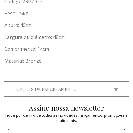
Código: VRBZ333
Peso:
15
kg
Altura: 40cm
Largura ou diâmetro: 48cm
Comprimento: 14cm
Material: Bronze
OPÇÕES DE PARCELAMENTO
Assine nossa newsletter
2x
de
R$ 5.000,00
=
R$ 10.000,00
Fique por dentro de todas as novidades, lançamentos promoções e
3x
de
R$ 3.333,00
=
R$ 9.999,00
muito mais.
4x
de
R$ 2.500,00
=
R$ 10.000,00