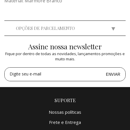
Material: Mármore Branco
OPÇÕES DE PARCELAMENTO
Assine nossa newsletter
2x
de
R$ 9.300,00
=
R$ 18.600,00
Fique por dentro de todas as novidades, lançamentos promoções e
3x
de
R$ 6.199,38
=
R$ 18.598,14
muito mais.
4x
de
R$ 4.650,00
=
R$ 18.600,00
5x
de
R$ 3.720,00
=
R$ 18.600,00
Digite seu e-mail
ENVIAR
SUPORTE
Nossas políticas
Frete e Entrega