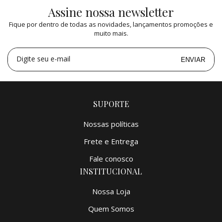
Assine nossa newsletter
2x
de
R$ 22.525,00
=
R$ 45.050,00
Fique por dentro de todas as novidades, lançamentos promoções e
3x
de
R$ 15.015,17
=
R$ 45.045,51
muito mais.
4x
de
R$ 11.262,50
=
R$ 45.050,00
5x
de
R$ 9.010,00
=
R$ 45.050,00
Digite seu e-mail
ENVIAR
SUPORTE
Nossas políticas
Frete e Entrega
Fale conosco
INSTITUCIONAL
Nossa Loja
Quem Somos