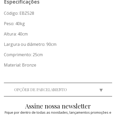
Especificações
Código: EBZ528
Peso:
40
kg
Altura: 40cm
Largura ou diâmetro: 90cm
Comprimento: 25cm
Material: Bronze
OPÇÕES DE PARCELAMENTO
Assine nossa newsletter
2x
de
R$ 7.500,00
=
R$ 15.000,00
Fique por dentro de todas as novidades, lançamentos promoções e
3x
de
R$ 4.999,50
=
R$ 14.998,50