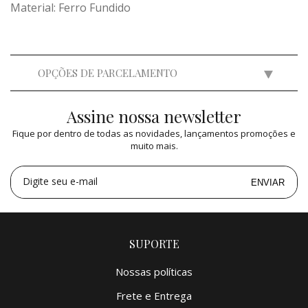
Material: Ferro Fundido
OPÇÕES DE PARCELAMENTO
Assine nossa newsletter
2x
de
R$ 2.475,00
=
R$ 4.950,00
Fique por dentro de todas as novidades, lançamentos promoções e
3x
de
R$ 1.649,84
=
R$ 4.949,52
muito mais.
4x
de
R$ 1.237,50
=
R$ 4.950,00
5x
de
R$ 990,00
=
R$ 4.950,00
Digite seu e-mail
ENVIAR
SUPORTE
Nossas políticas
Frete e Entrega