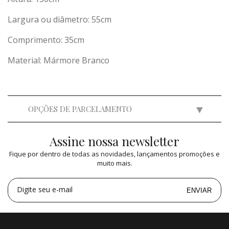
Largura ou diâmetro: 55cm
Comprimento: 35cm
Material: Mármore Branco
OPÇÕES DE PARCELAMENTO
Assine nossa newsletter
2x
de
R$ 9.750,00
=
R$ 19.500,00
Fique por dentro de todas as novidades, lançamentos promoções e
3x
de
R$ 6.499,35
=
R$ 19.498,05
muito mais.
4x
de
R$ 4.875,00
=
R$ 19.500,00
5x
de
R$ 3.900,00
=
R$ 19.500,00
Digite seu e-mail
ENVIAR