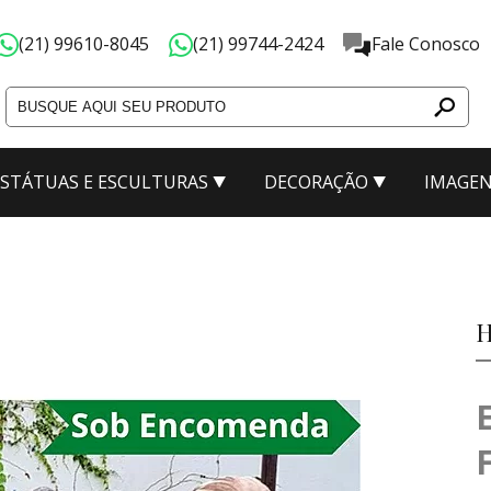
(21) 99610-8045
(21) 99744-2424
Fale Conosco
ESTÁTUAS E ESCULTURAS
DECORAÇÃO
IMAGEN
ão