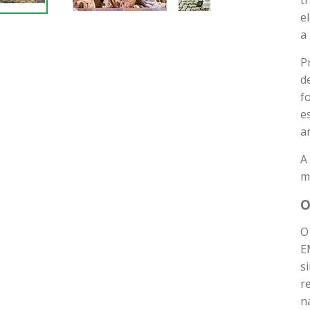
t
e
a
P
d
f
e
a
A
m
O
O
E
s
r
n