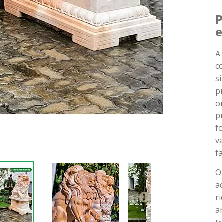
P
A
c
s
p
o
p
f
v
fa
O
a
r
a