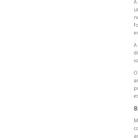
A
u
n
f
e
A
d
va
O
a
p
e
B
M
c
a