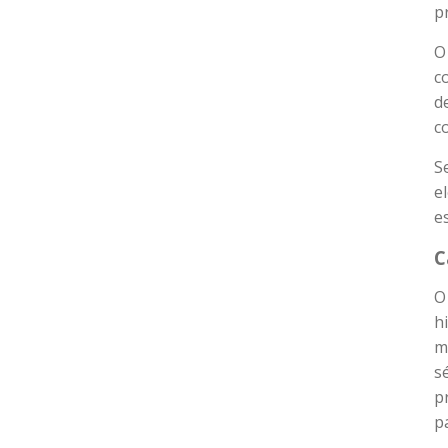
p
O
c
d
c
S
e
e
C
O
h
m
s
p
p