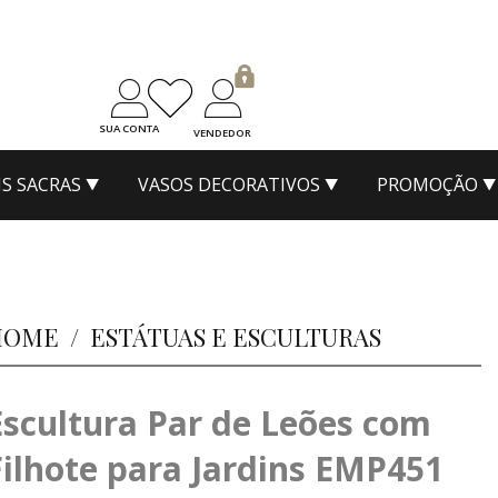
SUA CONTA
VENDEDOR
S SACRAS
VASOS DECORATIVOS
PROMOÇÃO
HOME
/
ESTÁTUAS E ESCULTURAS
Escultura Par de Leões com
Filhote para Jardins EMP451