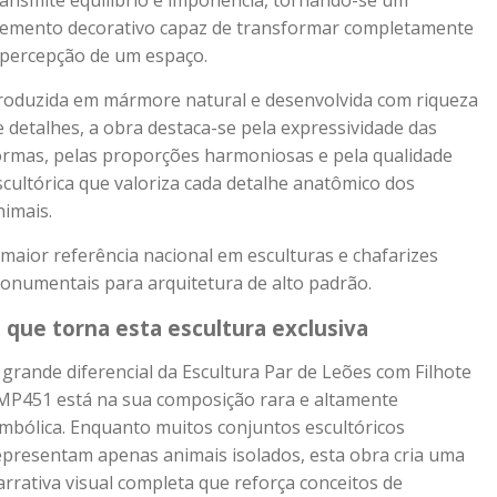
ransmite equilíbrio e imponência, tornando-se um
lemento decorativo capaz de transformar completamente
 percepção de um espaço.
roduzida em mármore natural e desenvolvida com riqueza
e detalhes, a obra destaca-se pela expressividade das
ormas, pelas proporções harmoniosas e pela qualidade
scultórica que valoriza cada detalhe anatômico dos
nimais.
 maior referência nacional em esculturas e chafarizes
onumentais para arquitetura de alto padrão.
 que torna esta escultura exclusiva
 grande diferencial da Escultura Par de Leões com Filhote
MP451 está na sua composição rara e altamente
imbólica. Enquanto muitos conjuntos escultóricos
epresentam apenas animais isolados, esta obra cria uma
arrativa visual completa que reforça conceitos de