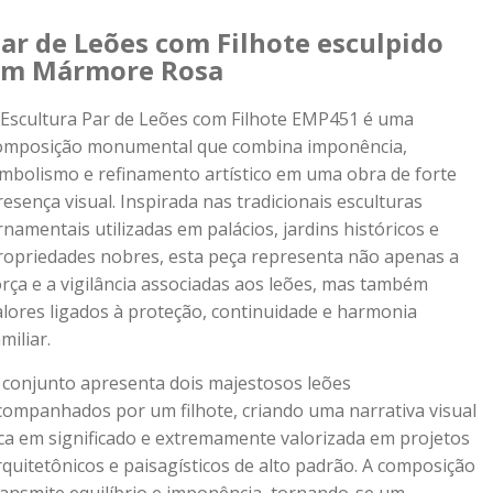
ar de Leões com Filhote esculpido
em Mármore Rosa
 Escultura Par de Leões com Filhote EMP451 é uma
omposição monumental que combina imponência,
imbolismo e refinamento artístico em uma obra de forte
resença visual. Inspirada nas tradicionais esculturas
rnamentais utilizadas em palácios, jardins históricos e
ropriedades nobres, esta peça representa não apenas a
orça e a vigilância associadas aos leões, mas também
alores ligados à proteção, continuidade e harmonia
miliar.
 conjunto apresenta dois majestosos leões
companhados por um filhote, criando uma narrativa visual
ica em significado e extremamente valorizada em projetos
rquitetônicos e paisagísticos de alto padrão. A composição