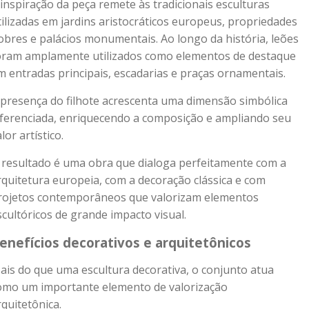
 inspiração da peça remete às tradicionais esculturas
tilizadas em jardins aristocráticos europeus, propriedades
obres e palácios monumentais. Ao longo da história, leões
oram amplamente utilizados como elementos de destaque
m entradas principais, escadarias e praças ornamentais.
 presença do filhote acrescenta uma dimensão simbólica
iferenciada, enriquecendo a composição e ampliando seu
lor artístico.
 resultado é uma obra que dialoga perfeitamente com a
rquitetura europeia, com a decoração clássica e com
rojetos contemporâneos que valorizam elementos
scultóricos de grande impacto visual.
enefícios decorativos e arquitetônicos
ais do que uma escultura decorativa, o conjunto atua
omo um importante elemento de valorização
rquitetônica.