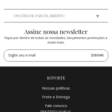
OPÇÕES DE PARCELAMENTO
Assine nossa newsletter
2x
de
R$ 65.000,00
=
R$ 130.000,00
Fique por dentro de todas as novidades, lançamentos promoções e
3x
de
R$ 43.329,00
=
R$ 129.987,00
muito mais.
4x
de
R$ 32.500,00
=
R$ 130.000,00
5x
de
R$ 26.000,00
=
R$ 130.000,00
Digite seu e-mail
ENVIAR
SUPORTE
Nossas políticas
Frete e Entrega
Fale conosco
INSTITUCIONAL