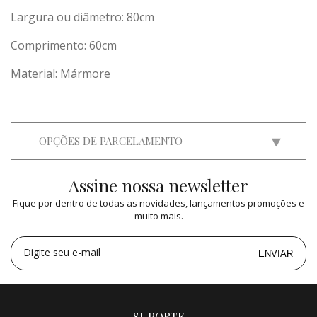
Largura ou diâmetro: 80cm
Comprimento: 60cm
Material: Mármore
OPÇÕES DE PARCELAMENTO
Assine nossa newsletter
2x
de
R$ 44.950,00
=
R$ 89.900,00
Fique por dentro de todas as novidades, lançamentos promoções e
3x
de
R$ 29.963,67
=
R$ 89.891,01
muito mais.
4x
de
R$ 22.475,00
=
R$ 89.900,00
5x
de
R$ 17.980,00
=
R$ 89.900,00
Digite seu e-mail
ENVIAR
SUPORTE