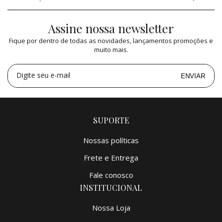
Assine nossa newsletter
2x
de
R$ 17.450,00
=
R$ 34.900,00
Fique por dentro de todas as novidades, lançamentos promoções e
3x
de
R$ 11.632,17
=
R$ 34.896,51
muito mais.
4x
de
R$ 8.725,00
=
R$ 34.900,00
5x
de
R$ 6.980,00
=
R$ 34.900,00
Digite seu e-mail
ENVIAR
SUPORTE
Nossas políticas
Frete e Entrega
Fale conosco
INSTITUCIONAL
Nossa Loja