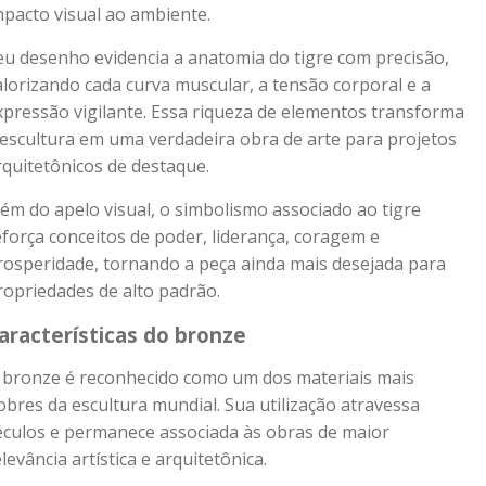
mpacto visual ao ambiente.
eu desenho evidencia a anatomia do tigre com precisão,
alorizando cada curva muscular, a tensão corporal e a
xpressão vigilante. Essa riqueza de elementos transforma
 escultura em uma verdadeira obra de arte para projetos
rquitetônicos de destaque.
lém do apelo visual, o simbolismo associado ao tigre
eforça conceitos de poder, liderança, coragem e
rosperidade, tornando a peça ainda mais desejada para
ropriedades de alto padrão.
aracterísticas do bronze
 bronze é reconhecido como um dos materiais mais
obres da escultura mundial. Sua utilização atravessa
éculos e permanece associada às obras de maior
elevância artística e arquitetônica.