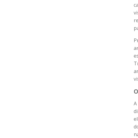
c
v
r
p
P
a
e
T
a
v
O
A
d
e
d
n