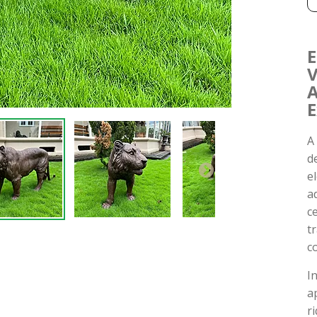
E
V
A
E
A
d
e
a
c
t
c
I
a
r