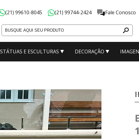
(21) 99610-8045
(21) 99744-2424
Fale Conosco
ESTÁTUAS E ESCULTURAS
DECORAÇÃO
IMAGEN
ão