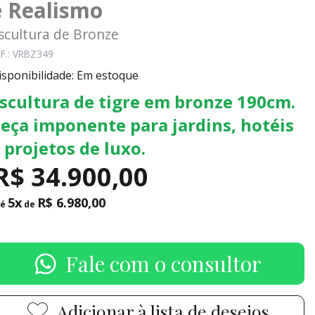
e Realismo
scultura de Bronze
F.: VRBZ349
isponibilidade: Em estoque
scultura de tigre em bronze 190cm.
eça imponente para jardins, hotéis
 projetos de luxo.
R$ 34.900,00
5x
R$ 6.980,00
té
de
Fale com o consultor
Adicionar à lista de desejos