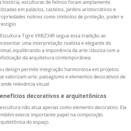
a história, esculturas de felinos foram amplamente
tilizadas em palácios, castelos, jardins aristocráticos e
ropriedades nobres como símbolos de proteção, poder e
restígio.
 Escultura Tigre VRBZ349 segue essa tradição ao
presentar uma interpretação realista e elegante do
nimal, equilibrando a imponência da arte clássica com a
ofisticação da arquitetura contemporânea.
eu design permite integração harmoniosa em projetos
ue valorizam arte, paisagismo e elementos decorativos de
rande relevância visual.
enefícios decorativos e arquitetônicos
 escultura não atua apenas como elemento decorativo. Ela
ambém exerce importante papel na composição
rquitetônica do espaço.