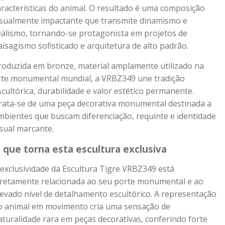
aracterísticas do animal. O resultado é uma composição
isualmente impactante que transmite dinamismo e
ealismo, tornando-se protagonista em projetos de
aisagismo sofisticado e arquitetura de alto padrão.
roduzida em bronze, material amplamente utilizado na
rte monumental mundial, a VRBZ349 une tradição
scultórica, durabilidade e valor estético permanente.
rata-se de uma peça decorativa monumental destinada a
mbientes que buscam diferenciação, requinte e identidade
isual marcante.
 que torna esta escultura exclusiva
 exclusividade da Escultura Tigre VRBZ349 está
iretamente relacionada ao seu porte monumental e ao
levado nível de detalhamento escultórico. A representação
o animal em movimento cria uma sensação de
aturalidade rara em peças decorativas, conferindo forte