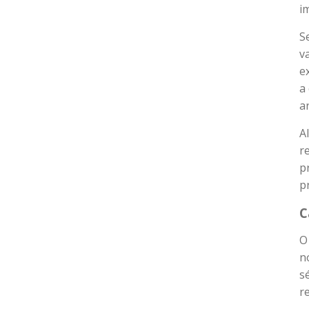
i
S
v
e
a
a
A
r
p
p
C
O
n
s
r