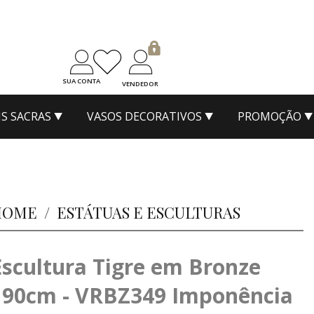
SUA CONTA
VENDEDOR
S SACRAS
VASOS DECORATIVOS
PROMOÇÃO
HOME
/
ESTÁTUAS E ESCULTURAS
Escultura Tigre em Bronze
190cm - VRBZ349 Imponência