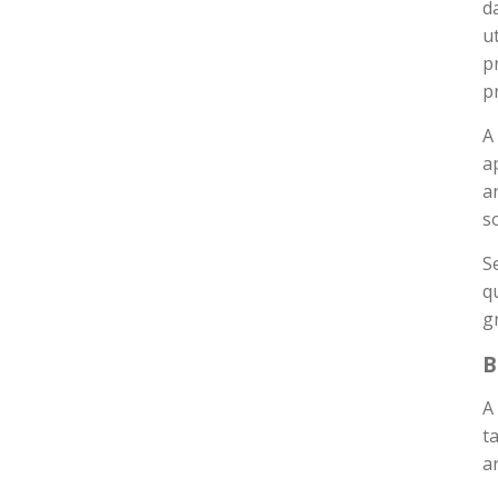
d
u
p
p
A
a
a
s
S
q
g
B
A
t
a