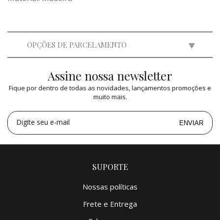
OPÇÕES DE PARCELAMENTO
Assine nossa newsletter
2x
de
R$ 2.999,50
=
R$ 5.999,00
Fique por dentro de todas as novidades, lançamentos promoções e
3x
de
R$ 1.999,47
=
R$ 5.998,41
muito mais.
4x
de
R$ 1.499,75
=
R$ 5.999,00
5x
de
R$ 1.199,80
=
R$ 5.999,00
Digite seu e-mail
ENVIAR
SUPORTE
Nossas políticas
Frete e Entrega