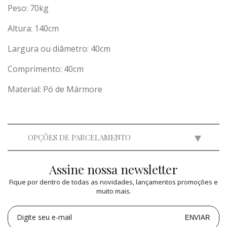
Peso:
70
kg
Altura: 140cm
Largura ou diâmetro: 40cm
Comprimento: 40cm
Material: Pó de Mármore
OPÇÕES DE PARCELAMENTO
Assine nossa newsletter
2x
de
R$ 2.650,00
=
R$ 5.300,00
Fique por dentro de todas as novidades, lançamentos promoções e
3x
de
R$ 1.766,49
=
R$ 5.299,47
muito mais.
4x
de
R$ 1.325,00
=
R$ 5.300,00
5x
de
R$ 1.060,00
=
R$ 5.300,00
Digite seu e-mail
ENVIAR