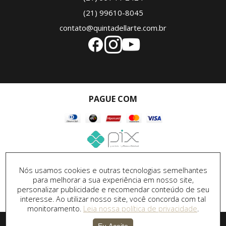
(21) 99610-8045
contato@quintadellarte.com.br
PAGUE COM
SEGURANÇA
Nós usamos cookies e outras tecnologias semelhantes
para melhorar a sua experiência em nosso site,
personalizar publicidade e recomendar conteúdo de seu
interesse. Ao utilizar nosso site, você concorda com tal
monitoramento.
Leia nossa política de privacidade
.
Desenvolvido por
DPI Marketing
&
Desenvolvimento de