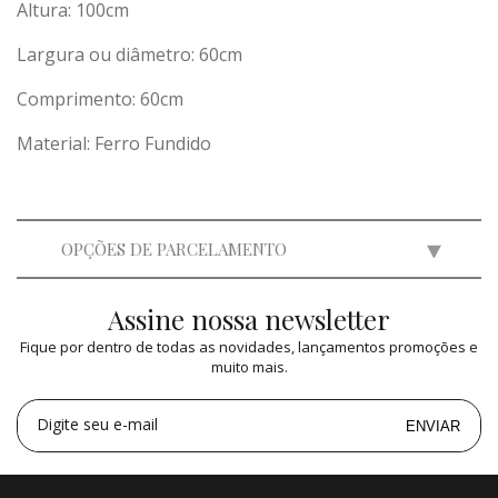
Altura: 100cm
Largura ou diâmetro: 60cm
Comprimento: 60cm
Material: Ferro Fundido
OPÇÕES DE PARCELAMENTO
Assine nossa newsletter
2x
de
R$ 3.999,50
=
R$ 7.999,00
Fique por dentro de todas as novidades, lançamentos promoções e
3x
de
R$ 2.666,07
=
R$ 7.998,21
muito mais.
4x
de
R$ 1.999,75
=
R$ 7.999,00
5x
de
R$ 1.599,80
=
R$ 7.999,00
Digite seu e-mail
ENVIAR