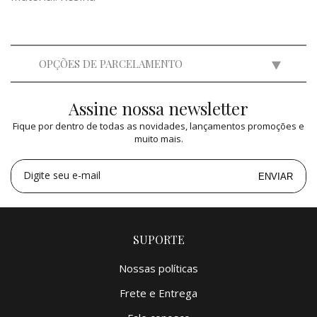
OPÇÕES DE PARCELAMENTO
Assine nossa newsletter
2x
de
R$ 999,50
=
R$ 1.999,00
Fique por dentro de todas as novidades, lançamentos promoções e
3x
de
R$ 666,27
=
R$ 1.998,81
muito mais.
4x
de
R$ 499,75
=
R$ 1.999,00
5x
de
R$ 399,80
=
R$ 1.999,00
Digite seu e-mail
ENVIAR
SUPORTE
Nossas políticas
Frete e Entrega