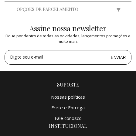
OPÇÕES DE PARCELAMENTO
Assine nossa newsletter
2x
de
R$ 1.999,50
=
R$ 3.999,00
Fique por dentro de todas as novidades, lançamentos promoções e
3x
de
R$ 1.332,87
=
R$ 3.998,61
muito mais.
4x
de
R$ 999,75
=
R$ 3.999,00
5x
de
R$ 799,80
=
R$ 3.999,00
Digite seu e-mail
ENVIAR
SUPORTE
Nossas políticas
Frete e Entrega
Fale conosco
INSTITUCIONAL