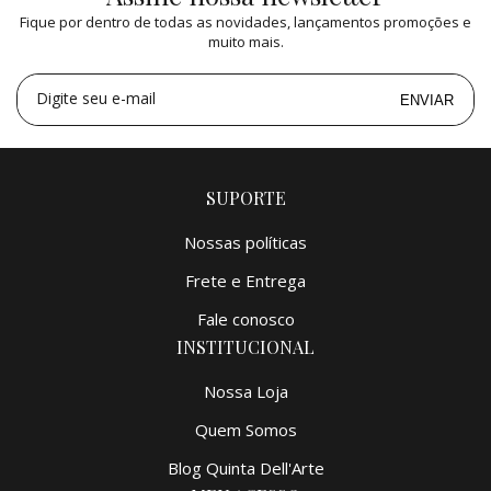
2x
de
R$ 249,50
=
R$ 499,00
Fique por dentro de todas as novidades, lançamentos promoções e
3x
de
R$ 166,32
=
R$ 498,96
muito mais.
Digite seu e-mail
ENVIAR
SUPORTE
Nossas políticas
Frete e Entrega
Fale conosco
INSTITUCIONAL
Nossa Loja
Quem Somos
Blog Quinta Dell'Arte