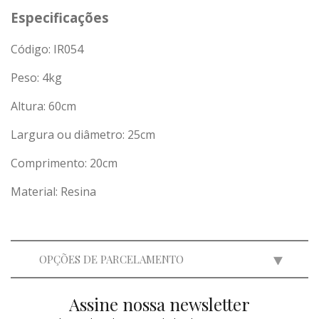
Especificações
Código: IR054
Peso:
4
kg
Altura: 60cm
Largura ou diâmetro: 25cm
Comprimento: 20cm
Material: Resina
OPÇÕES DE PARCELAMENTO
Assine nossa newsletter
2x
de
R$ 249,50
=
R$ 499,00