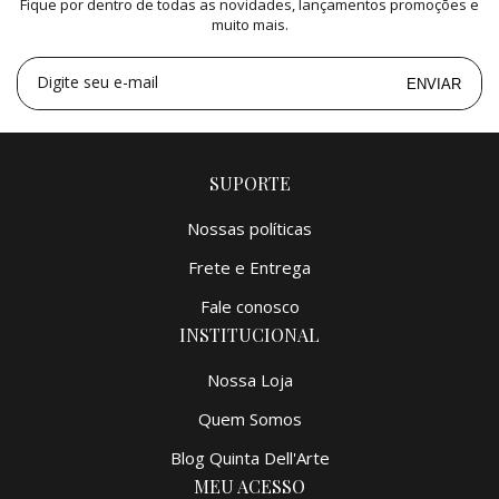
Fique por dentro de todas as novidades, lançamentos promoções e
3x
de
R$ 166,32
=
R$ 498,96
muito mais.
Digite seu e-mail
ENVIAR
SUPORTE
Nossas políticas
Frete e Entrega
Fale conosco
INSTITUCIONAL
Nossa Loja
Quem Somos
Blog Quinta Dell'Arte
MEU ACESSO