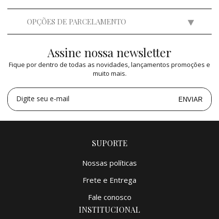
OPÇÕES DE PARCELAMENTO
Assine nossa newsletter
2x
de
R$ 14.000,00
=
R$ 28.000,00
Fique por dentro de todas as novidades, lançamentos promoções e
3x
de
R$ 9.332,40
=
R$ 27.997,20
muito mais.
4x
de
R$ 7.000,00
=
R$ 28.000,00
5x
de
R$ 5.600,00
=
R$ 28.000,00
Digite seu e-mail
ENVIAR
SUPORTE
Nossas políticas
Frete e Entrega
Fale conosco
INSTITUCIONAL