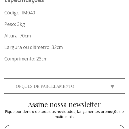
Código: IM040
Peso:
3
kg
Altura: 70cm
Largura ou diâmetro: 32cm
Comprimento: 23cm
OPÇÕES DE PARCELAMENTO
Assine nossa newsletter
2x
de
R$ 174,50
=
R$ 349,00
Fique por dentro de todas as novidades, lançamentos promoções e
muito mais.