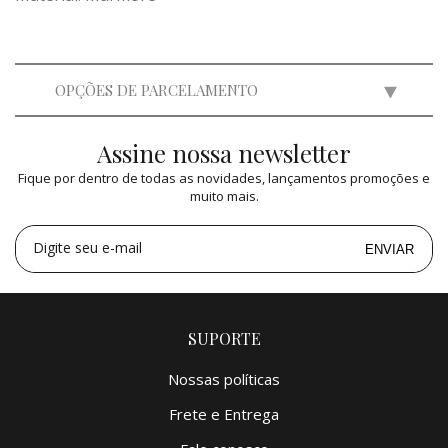
OPÇÕES DE PARCELAMENTO
Assine nossa newsletter
2x
de
R$ 32.500,00
=
R$ 65.000,00
Fique por dentro de todas as novidades, lançamentos promoções e
3x
de
R$ 21.664,50
=
R$ 64.993,50
muito mais.
4x
de
R$ 16.250,00
=
R$ 65.000,00
5x
de
R$ 13.000,00
=
R$ 65.000,00
Digite seu e-mail
ENVIAR
SUPORTE
Nossas políticas
Frete e Entrega