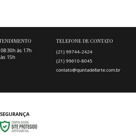
ATENDIMENTO
TELEFONE DE CONTATO
 08:30h às 17h
(21) 99744-2424
 às 15h
(21) 99610-8045
contato@quintadellarte.com.br
SEGURANÇA