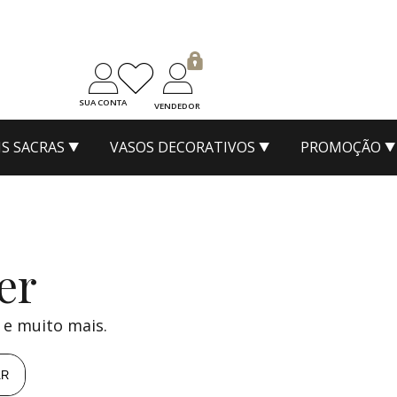
SUA CONTA
VENDEDOR
S SACRAS
VASOS DECORATIVOS
PROMOÇÃO
er
 e muito mais.
AR