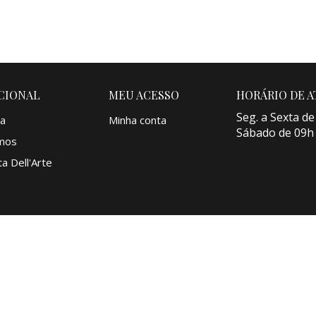
o Fundido
CIONAL
MEU ACESSO
HORÁRIO DE 
Seg. a Sexta de
a
Minha conta
Sábado de 09h
mos
a Dell'Arte