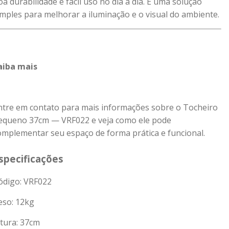
oa durabilidade e fácil uso no dia a dia. É uma solução
imples para melhorar a iluminação e o visual do ambiente.
aiba mais
ntre em contato para mais informações sobre o Tocheiro
equeno 37cm — VRF022 e veja como ele pode
omplementar seu espaço de forma prática e funcional.
specificações
ódigo: VRF022
eso:
12
kg
ltura: 37cm