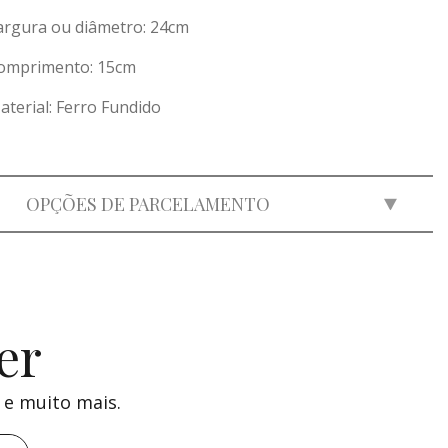
argura ou diâmetro: 24cm
omprimento: 15cm
aterial: Ferro Fundido
OPÇÕES DE PARCELAMENTO
2x
de
R$ 264,00
=
R$ 528,00
3x
de
R$ 175,98
=
R$ 527,94
er
 e muito mais.