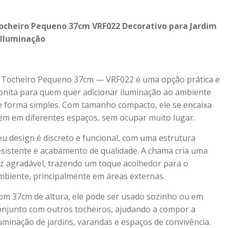
ocheiro Pequeno 37cm VRF022 Decorativo para Jardim
 Iluminação
 Tocheiro Pequeno 37cm — VRF022 é uma opção prática e
onita para quem quer adicionar iluminação ao ambiente
e forma simples. Com tamanho compacto, ele se encaixa
em em diferentes espaços, sem ocupar muito lugar.
eu design é discreto e funcional, com uma estrutura
esistente e acabamento de qualidade. A chama cria uma
uz agradável, trazendo um toque acolhedor para o
mbiente, principalmente em áreas externas.
om 37cm de altura, ele pode ser usado sozinho ou em
onjunto com outros tocheiros, ajudando a compor a
luminação de jardins, varandas e espaços de convivência.