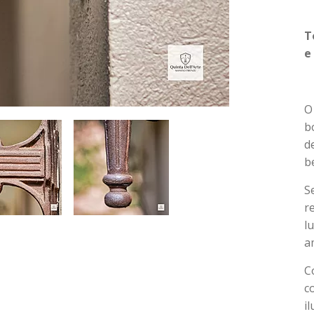
T
e
O
b
d
b
S
r
l
a
C
c
i