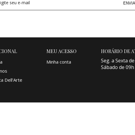
igite seu e-mail
ENVI
CIONAL
MEU ACESSO
HORÁRIO DE 
Seg. a Sexta de
a
Minha conta
Sábado de 09h
mos
a Dell'Arte