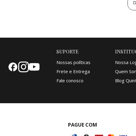
D
SUPORTE
INSTITU
Nossas políticas
Nossa Loj
Frete e Entrega
Quem So
Fale conosco
Blog Quint
PAGUE COM