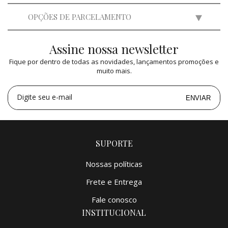
OPÇÕES DE PARCELAMENTO
Assine nossa newsletter
2x
de
R$ 1.400,00
=
R$ 2.800,00
Fique por dentro de todas as novidades, lançamentos promoções e
3x
de
R$ 933,24
=
R$ 2.799,72
muito mais.
4x
de
R$ 700,00
=
R$ 2.800,00
5x
de
R$ 560,00
=
R$ 2.800,00
Digite seu e-mail
ENVIAR
SUPORTE
Nossas políticas
Frete e Entrega
Fale conosco
INSTITUCIONAL